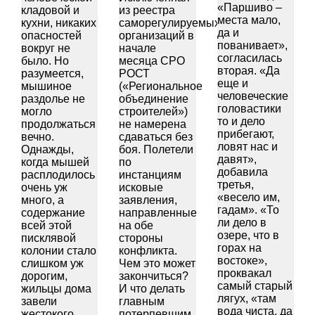
«Паршиво –
кладовой и
из реестра
места мало,
кухни, никаких
саморегулируемых
да и
опасностей
организаций в
пованивает»,
вокруг не
начале
согласилась
было. Но
месяца СРО
вторая. «Да
разумеется,
РОСТ
еще и
мышиное
(«Региональное
человеческие
раздолье не
объединение
головастики
могло
строителей»)
то и дело
продолжаться
не намерена
прибегают,
вечно.
сдаваться без
ловят нас и
Однажды,
боя. Полетели
давят»,
когда мышей
по
добавила
расплодилось
инстанциям
третья,
очень уж
исковые
«весело им,
много, а
заявления,
гадам». «То
содержание
направленные
ли дело в
всей этой
на обе
озере, что в
писклявой
стороны
горах на
колонии стало
конфликта.
востоке»,
слишком уж
Чем это может
проквакал
дорогим,
закончиться?
самый старый
жильцы дома
И что делать
лягух, «там
завели
главным
вода чиста, да
жестокого
потерпевшим