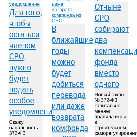
Отныне
Для того,
СРО
чтобы
В
собирают
остаться
ближайшие
два
членом
годы
компенсац
СРО,
можно
фонда
нужно
будет
вместо
будет
добиться
одного
подать
перевода
Новый закон
особое
№ 372-ФЗ
или даже
капитально
уведомление
меняет
возврата
правила игры
Скажу
в
комфонда
банальность.
строительном
372-ФЗ
саморегулирован