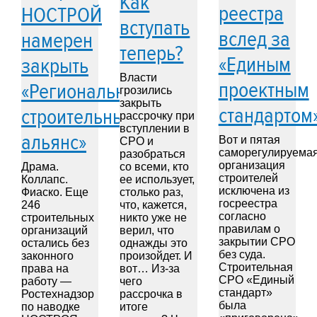
Как
реестра
НОСТРОЙ
вступать
вслед за
намерен
теперь?
«Единым
закрыть
Власти
проектным
«Региональный
грозились
закрыть
стандартом
строительный
рассрочку при
вступлении в
альянс»
Вот и пятая
СРО и
саморегулируема
разобраться
организация
Драма.
со всеми, кто
строителей
Коллапс.
ее использует,
исключена из
Фиаско. Еще
столько раз,
госреестра
246
что, кажется,
согласно
строительных
никто уже не
правилам о
организаций
верил, что
закрытии СРО
остались без
однажды это
без суда.
законного
произойдет. И
Строительная
права на
вот… Из-за
СРО «Единый
работу —
чего
стандарт»
Ростехнадзор
рассрочка в
была
по наводке
итоге