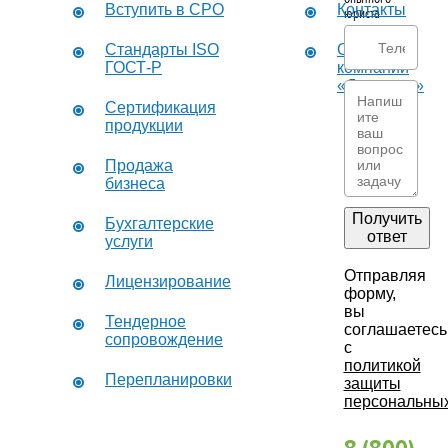
Вступить в СРО
Контакты
юриста
Стандарты ISO
О
ГОСТ-Р
компании
«Дикастер»
Сертификация
продукции
Продажа
бизнеса
Получить
Бухгалтерские
ответ
услуги
Отправляя
Лицензирование
форму,
вы
Тендерное
соглашаетесь
сопровождение
с
политикой
Перепланировки
защиты
персональны