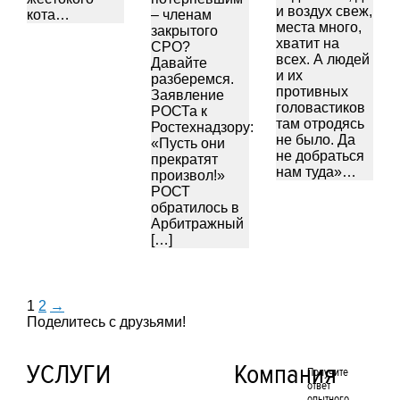
и воздух свеж,
кота…
– членам
места много,
закрытого
хватит на
СРО?
всех. А людей
Давайте
и их
разберемся.
противных
Заявление
головастиков
РОСТа к
там отродясь
Ростехнадзору:
не было. Да
«Пусть они
не добраться
прекратят
нам туда»…
произвол!»
РОСТ
обратилось в
Арбитражный
[…]
1
2
→
Поделитесь с друзьями!
УСЛУГИ
Компания
Получите
ответ
опытного