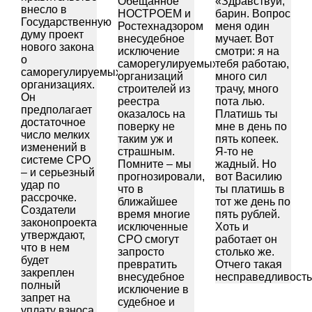
Обещанное
«Здравствуй,
внесло в
НОСТРОЕМ и
барин. Вопрос
Государственную
Ростехнадзором
меня один
думу проект
внесудебное
мучает. Вот
нового закона
исключение
смотри: я на
о
саморегулируемых
тебя работаю,
саморегулируемых
организаций
много сил
организациях.
строителей из
трачу, много
Он
реестра
пота лью.
предполагает
оказалось на
Платишь ты
достаточное
поверку не
мне в день по
число мелких
таким уж и
пять копеек.
изменений в
страшным.
Я-то не
системе СРО
Помните – мы
жадный. Но
– и серьезный
прогнозировали,
вот Василию
удар по
что в
ты платишь в
рассрочке.
ближайшее
тот же день по
Создатели
время многие
пять рублей.
законопроекта
исключенные
Хоть и
утверждают,
СРО смогут
работает он
что в нем
запросто
столько же.
будет
превратить
Отчего такая
закреплен
внесудебное
несправедливост
полный
исключение в
запрет на
судебное и
уплату взноса