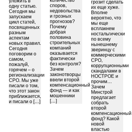
количество
уложить в
грозит сделать
споров,
одну статью.
их еще хуже.
недовольства
Сегодня мы
Вполне
и грозных
запускаем
вероятно, что
прогнозов?
цикл статей,
мы еще
Почему
посвященных
всплакнем
добрая
разным
ностальгически
половина
аспектам
по всему
строительных
новых правил.
нынешнему
компаний
Сегодня
зверинцу с
оказывается
поговорим о
коммерческими
фактически
самом,
СРО,
без контроля?
пожалуй,
коррупционными
Зачем
горячем – о
скандалами в
законотворцы
регионализации
НОСТРОЕ и
ввели второй
СРО. Мы уже
прочим…
компенсационный
писали о том,
Зачем
фонд — и как
что этот закон
Минстрой
мошенники
приближается,
предлагает
[…]
и писали о […]
собрать
второй
компенсационный
фонд? Какой
новой
властью