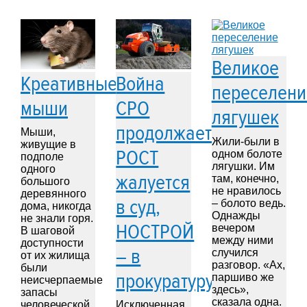
Великое
Креативные
Война
переселени
мыши
СРО
лягушек
продолжается:
Мыши,
Жили-были в
живущие в
РОСТ
одном болоте
подполе
лягушки. Им
одного
жалуется
там, конечно,
большого
не нравилось
деревянного
в суд,
– болото ведь.
дома, никогда
Однажды
не знали горя.
НОСТРОЙ
вечером
В шаговой
между ними
доступности
– в
случился
от их жилища
разговор. «Ах,
были
прокуратуру
паршиво же
неисчерпаемые
здесь»,
запасы
сказала одна.
человеческой
Исключенная