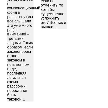
если не
в
отменить, то
компенсационный
хотя бы
фонд в
существенно
рассрочку (мы
усложнить
все слышали
его? Все так и
это уже много
вышло…
раз) и –
внимание! –
третьими
лицами. Таким
образом, если
законопроект
станет
законом в
неизменном
виде,
последняя
легальная
схема
рассрочки
перестанет
быть
таковой…