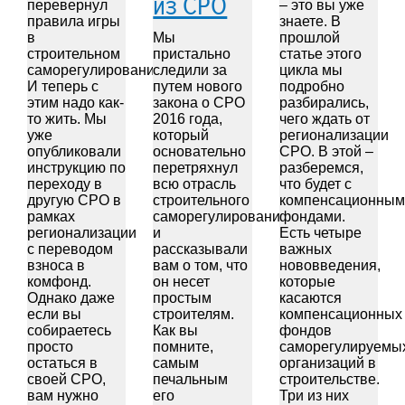
из СРО
перевернул
– это вы уже
правила игры
знаете. В
в
Мы
прошлой
строительном
пристально
статье этого
саморегулировании.
следили за
цикла мы
И теперь с
путем нового
подробно
этим надо как-
закона о СРО
разбирались,
то жить. Мы
2016 года,
чего ждать от
уже
который
регионализации
опубликовали
основательно
СРО. В этой –
инструкцию по
перетряхнул
разберемся,
переходу в
всю отрасль
что будет с
другую СРО в
строительного
компенсационным
рамках
саморегулирования,
фондами.
регионализации
и
Есть четыре
с переводом
рассказывали
важных
взноса в
вам о том, что
нововведения,
комфонд.
он несет
которые
Однако даже
простым
касаются
если вы
строителям.
компенсационных
собираетесь
Как вы
фондов
просто
помните,
саморегулируемы
остаться в
самым
организаций в
своей СРО,
печальным
строительстве.
вам нужно
его
Три из них