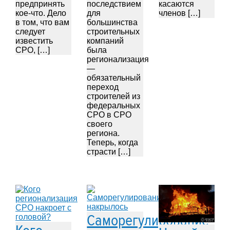
предпринять
последствием
касаются
кое-что. Дело
для
членов […]
в том, что вам
большинства
следует
строительных
известить
компаний
СРО, […]
была
регионализация
—
обязательный
переход
строителей из
федеральных
СРО в СРО
своего
региона.
Теперь, когда
страсти […]
Саморегулирование