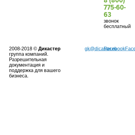
8 (800)
775-60-
63
звонок
бесплатный
2008-2018 ©
Дикастер
gk@dicaster.ru
Facebook
Fac
группа компаний.
Разрешительная
документация и
поддержка для вашего
бизнеса.