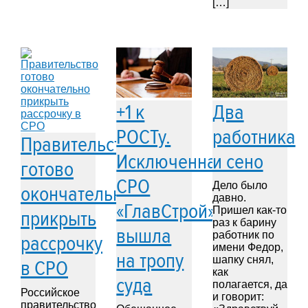
[…]
+1 к
Два
РОСТу.
работника
Правительство
Исключенная
и сено
готово
СРО
Дело было
окончательно
давно.
«ГлавСтрой»
Пришел как-то
прикрыть
раз к барину
вышла
работник по
рассрочку
имени Федор,
на тропу
шапку снял,
в СРО
как
суда
полагается, да
Российское
и говорит:
правительство