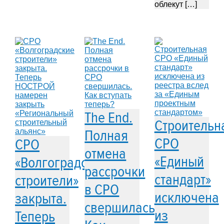
облекут […]
The End.
Строительн
Полная
СРО
СРО
отмена
«Единый
«Волгоградские
рассрочки
стандарт»
строители»
в СРО
исключена
закрыта.
свершилась.
из
Теперь