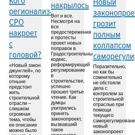
Кого
Новый
накрылось
регионализация
законопрое
Вот и все.
СРО
грозит
Несмотря на
все
накроет
полным
предостережения
и протесты
с
коллапсом
проект новых
поправок в
головой?
саморегули
Градостроительный
кодекс,
реформирующий
«Новый закон
Поразительно,
регулирование
джунглей», по
но как бы
в
которому
сомнительно
строительстве,
отныне
не обстояли
успешно
предстоит
дела с
прошел третье
жить
контролем за
чтение. Как
строительной
строительной
думцы
отрасли –
отраслью при
ухитрились
слишком
помощи
принять
огромная
текущего
законопроект,
тема, чтобы
саморегулировани
вызвавший
ее описание
новый
такое
можно было
законопроект