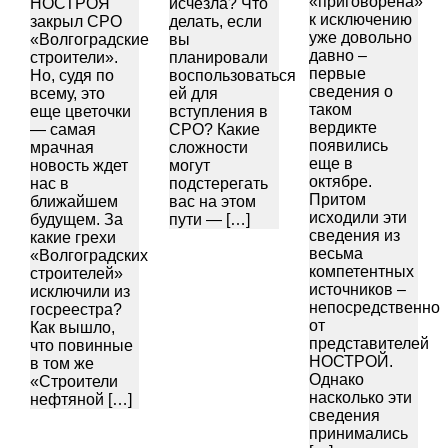
«приговорена»
НОСТРОЯ
исчезла? Что
к исключению
закрыл СРО
делать, если
уже довольно
«Волгоградские
вы
давно –
строители».
планировали
первые
Но, судя по
воспользоваться
сведения о
всему, это
ей для
таком
еще цветочки
вступления в
вердикте
— самая
СРО? Какие
появились
мрачная
сложности
еще в
новость ждет
могут
октябре.
нас в
подстерегать
Притом
ближайшем
вас на этом
исходили эти
будущем. За
пути — […]
сведения из
какие грехи
весьма
«Волгоградских
компетентных
строителей»
источников –
исключили из
непосредственно
госреестра?
от
Как вышло,
представителей
что повинные
НОСТРОЙ.
в том же
Однако
«Строители
насколько эти
нефтяной […]
сведения
принимались