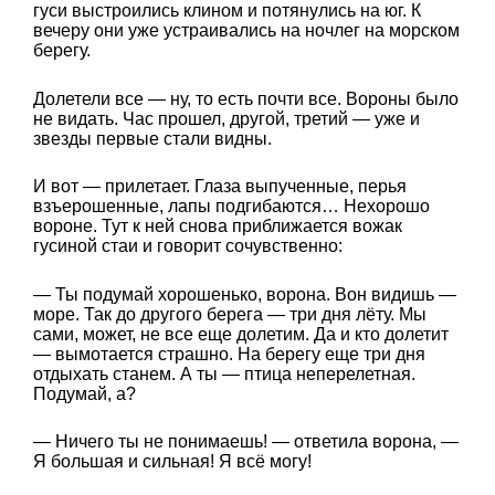
гуси выстроились клином и потянулись на юг. К
вечеру они уже устраивались на ночлег на морском
берегу.
Долетели все — ну, то есть почти все. Вороны было
не видать. Час прошел, другой, третий — уже и
звезды первые стали видны.
И вот — прилетает. Глаза выпученные, перья
взъерошенные, лапы подгибаются… Нехорошо
вороне. Тут к ней снова приближается вожак
гусиной стаи и говорит сочувственно:
— Ты подумай хорошенько, ворона. Вон видишь —
море. Так до другого берега — три дня лёту. Мы
сами, может, не все еще долетим. Да и кто долетит
— вымотается страшно. На берегу еще три дня
отдыхать станем. А ты — птица неперелетная.
Подумай, а?
— Ничего ты не понимаешь! — ответила ворона, —
Я большая и сильная! Я всё могу!