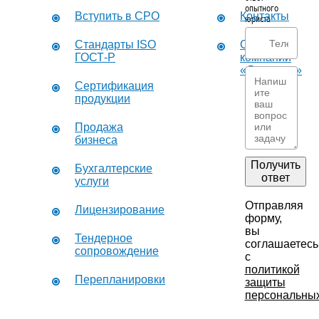
опытного
Вступить в СРО
Контакты
юриста
Стандарты ISO
О
ГОСТ-Р
компании
«Дикастер»
Сертификация
продукции
Продажа
бизнеса
Получить
Бухгалтерские
ответ
услуги
Отправляя
Лицензирование
форму,
вы
Тендерное
соглашаетесь
сопровождение
с
политикой
Перепланировки
защиты
персональны