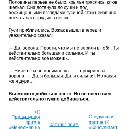
Половины перьев не было, крылья тряслись, клюв
щелкал. Она дотянула до суши и под
восхищенными взглядами гусиной стаи неизящно
впечаталась грудью в песок.
Гуси приблизились. Вожак вышел вперед и
уважительно сказал:
— Да, ворона. Прости, что мы не верили в тебя. Ты
действительно большая и сильная. И ты
действительно всё можешь.
— Ничего ты не понимаешь… — прохрипела
ворона, — Да, я большая. Да, я сильная. Но какая
же я дура…
Вы можете добиться всего. Но не всего вам
действительно нужно добиваться.
⟨⟨⟨
Следующая
Предыдущая
притча
притча ⟩⟩⟩
Каталог притч
«Менеджер на
«Консультант