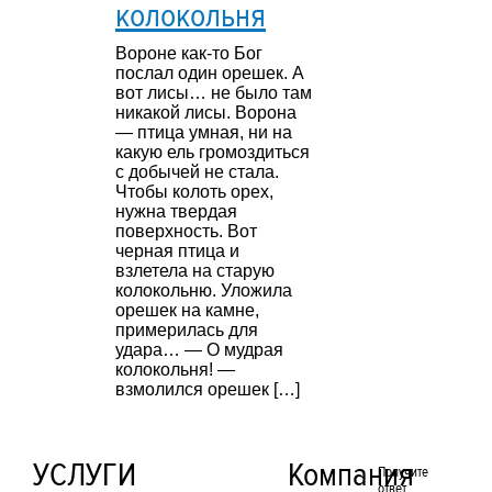
колокольня
Вороне как-то Бог
послал один орешек. А
вот лисы… не было там
никакой лисы. Ворона
— птица умная, ни на
какую ель громоздиться
с добычей не стала.
Чтобы колоть орех,
нужна твердая
поверхность. Вот
черная птица и
взлетела на старую
колокольню. Уложила
орешек на камне,
примерилась для
удара… — О мудрая
колокольня! —
взмолился орешек […]
УСЛУГИ
Компания
Получите
ответ