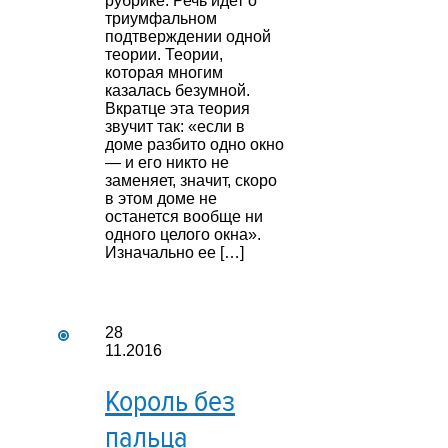
рубрике. Речь идет о
триумфальном
подтверждении одной
теории. Теории,
которая многим
казалась безумной.
Вкратце эта теория
звучит так: «если в
доме разбито одно окно
— и его никто не
заменяет, значит, скоро
в этом доме не
останется вообще ни
одного целого окна».
Изначально ее […]
28
11.2016
Король без
пальца