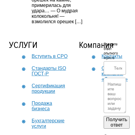
примерилась для
удара… — О мудрая
колокольня! —
взмолился орешек […]
УСЛУГИ
Компания
Получите
ответ
опытного
Вступить в СРО
Контакты
юриста
Стандарты ISO
О
ГОСТ-Р
компании
«Дикастер»
Сертификация
продукции
Продажа
бизнеса
Получить
Бухгалтерские
ответ
услуги