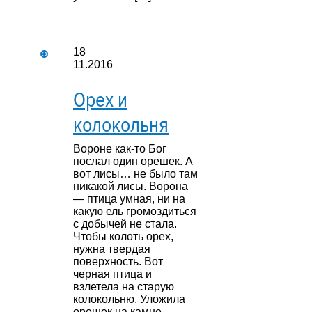
18
11.2016
Орех и
колокольня
Вороне как-то Бог
послал один орешек. А
вот лисы… не было там
никакой лисы. Ворона
— птица умная, ни на
какую ель громоздиться
с добычей не стала.
Чтобы колоть орех,
нужна твердая
поверхность. Вот
черная птица и
взлетела на старую
колокольню. Уложила
орешек на камне,