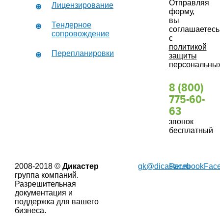
Отправляя
Лицензирование
форму,
вы
Тендерное
соглашаетесь
сопровождение
с
политикой
Перепланировки
защиты
персональны
8 (800)
775-60-
63
звонок
бесплатный
2008-2018 ©
Дикастер
gk@dicaster.ru
Facebook
Fac
группа компаний.
Разрешительная
документация и
поддержка для вашего
бизнеса.