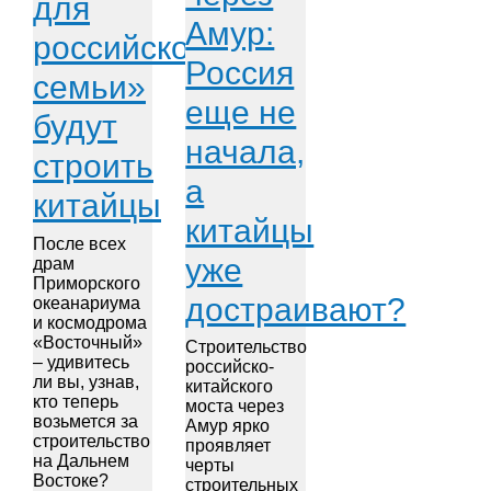
для
Амур:
российской
Россия
семьи»
еще не
будут
начала,
строить
а
китайцы
китайцы
После всех
уже
драм
Приморского
достраивают?
океанариума
и космодрома
«Восточный»
Строительство
– удивитесь
российско-
ли вы, узнав,
китайского
кто теперь
моста через
возьмется за
Амур ярко
строительство
проявляет
на Дальнем
черты
Востоке?
строительных