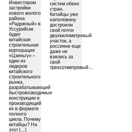
Инвестором
систем обеих
застройки
стран.
нового жилого
Китайцы уже
района
наполовину
«Радужный» в
достроили
Уссурийске
свой почти
будет
двухкилометровый
китайская
участок, а
строительная
россияне еще
корпорация
даже не
«Цзиньгу» –
взялись за
один из
свой
лидеров
трехсотметровый…
китайского
строительного
рынка,
разрабатывающий
быстровозводимые
конструкции и
производящий
их в формате
полного
цикла. Почему
китайцы? На
этот […]