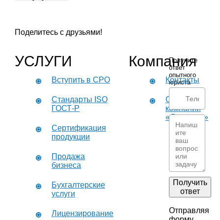
Поделитесь с друзьями!
УСЛУГИ
Компания
Получите
ответ
опытного
Вступить в СРО
Контакты
юриста
Стандарты ISO
О
ГОСТ-Р
компании
«Дикастер»
Сертификация
продукции
Продажа
бизнеса
Получить
Бухгалтерские
ответ
услуги
Отправляя
Лицензирование
форму,