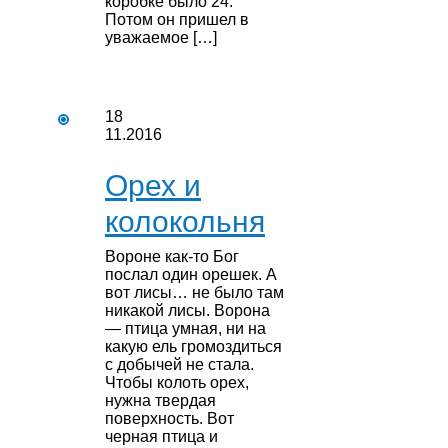
коробке было 24.
Потом он пришел в
уважаемое […]
18
11.2016
Орех и
колокольня
Вороне как-то Бог
послал один орешек. А
вот лисы… не было там
никакой лисы. Ворона
— птица умная, ни на
какую ель громоздиться
с добычей не стала.
Чтобы колоть орех,
нужна твердая
поверхность. Вот
черная птица и