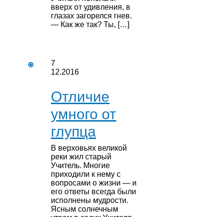
вверх от удивления, в
глазах загорелся гнев.
— Как же так? Ты, […]
7
12.2016
Отличие
умного от
глупца
В верховьях великой
реки жил старый
Учитель. Многие
приходили к нему с
вопросами о жизни — и
его ответы всегда были
исполнены мудрости.
Ясным солнечным