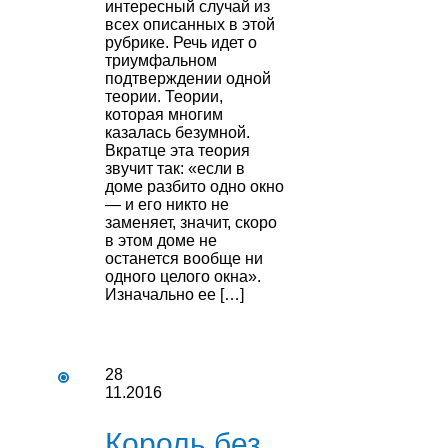
интересный случай из
всех описанных в этой
рубрике. Речь идет о
триумфальном
подтверждении одной
теории. Теории,
которая многим
казалась безумной.
Вкратце эта теория
звучит так: «если в
доме разбито одно окно
— и его никто не
заменяет, значит, скоро
в этом доме не
останется вообще ни
одного целого окна».
Изначально ее […]
28
11.2016
Король без