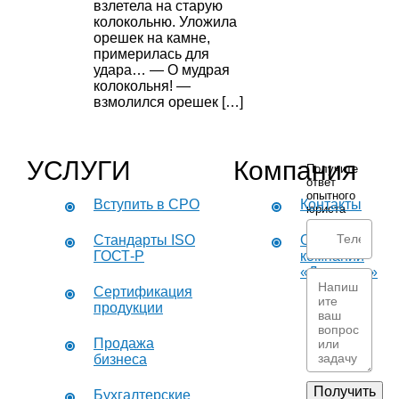
взлетела на старую
колокольню. Уложила
орешек на камне,
примерилась для
удара… — О мудрая
колокольня! —
взмолился орешек […]
УСЛУГИ
Компания
Получите
ответ
опытного
Вступить в СРО
Контакты
юриста
Стандарты ISO
О
ГОСТ-Р
компании
«Дикастер»
Сертификация
продукции
Продажа
бизнеса
Получить
Бухгалтерские