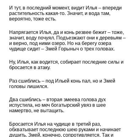
И тут, в последний момент, видит Илья – впереди
растительность какая-то. Значит, и вода там,
вероятно, тоже есть.
Напрягается Илья, да и конь резвее бежит – тоже,
значит, воду почуял. Подъезжают они к деревьям –
и верно, под ними озеро. Но на берегу озера
чудище сидит – Змей Горыныч о трех головах.
Ну, Илья, как водится, собирает последние силы и
бросается в атаку.
Раз сшиблись – под Ильей конь пал, но и Змей
головы лишился.
Два сшиблись – вторая змеева голова дух
испустила, но меч богатырский увяз в шее
намертво, не вытащить.
Бросается Илья на чудище в третий раз,
обхватывает последнюю шею руками и начинает
душить. Змей, конечно, сопротивляется. Так и