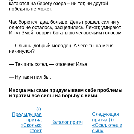
катаются на берегу озера – ни тот, ни другой
победить не может.
Час борются, два, больше. День прошел, сил ни у
одного не осталось, расцепились. Лежат, умирают.
И тут Змей говорит богатырю человечьим голосом:
— Слышь, добрый молодец. А чего ты на меня
накинулся?
— Так пить хотел, — отвечает Илья.
— Ну так и пил бы.
Иногда мы сами придумываем себе проблемы
и тратим все силы на борьбу с ними.
⟨⟨⟨
Следующая
Предыдущая
притча
притча ⟩⟩⟩
Каталог притч
«Сколько
«Осел, отец и
стоит
сын»