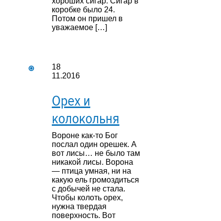
хороших сигар. Сигар в
коробке было 24.
Потом он пришел в
уважаемое […]
18
11.2016
Орех и
колокольня
Вороне как-то Бог
послал один орешек. А
вот лисы… не было там
никакой лисы. Ворона
— птица умная, ни на
какую ель громоздиться
с добычей не стала.
Чтобы колоть орех,
нужна твердая
поверхность. Вот