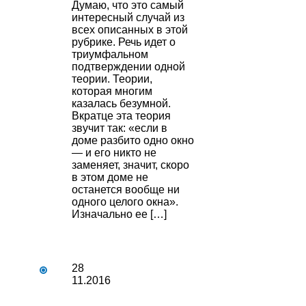
Думаю, что это самый
интересный случай из
всех описанных в этой
рубрике. Речь идет о
триумфальном
подтверждении одной
теории. Теории,
которая многим
казалась безумной.
Вкратце эта теория
звучит так: «если в
доме разбито одно окно
— и его никто не
заменяет, значит, скоро
в этом доме не
останется вообще ни
одного целого окна».
Изначально ее […]
28
11.2016