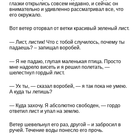
глазки открылись совсем недавно, и сейчас он
внимательно и удивленно рассматривал все, что
его окружало.
Вот ветер оторвал от ветки красивый зеленый лист.
— Лист, листик! Что с тобой случилось, почему ты
падаешь? – запищал воробей.
— Я не падаю, глупая маленькая птица. Просто
мне надоело висеть и я решил полетать, —
шелестнул гордый лист.
— Ух ты, — сказал воробей, — я так пока не умею.
А куда ты летишь?
— Куда захочу. Я абсолютно свободен, — гордо
ответил лист и упал на землю.
Ветер шевельнул его раз, другой – и забросил в
ручей. Течение воды понесло его прочь.