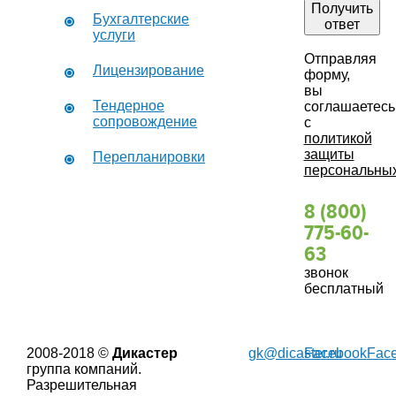
Получить
Бухгалтерские
ответ
услуги
Отправляя
Лицензирование
форму,
вы
Тендерное
соглашаетесь
сопровождение
с
политикой
защиты
Перепланировки
персональны
8 (800)
775-60-
63
звонок
бесплатный
2008-2018 ©
Дикастер
gk@dicaster.ru
Facebook
Fac
группа компаний.
Разрешительная