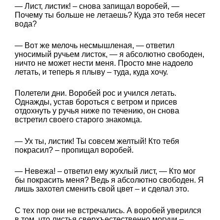
— Лист, листик! – снова запищал воробей, —
Почему ты больше не летаешь? Куда это тебя несет
вода?
— Вот же мелочь несмышленая, — ответил
уносимый ручьем листок, — я абсолютно свободен,
ничто не может нести меня. Просто мне надоело
летать, и теперь я плыву – туда, куда хочу.
Полетели дни. Воробей рос и учился летать.
Однажды, устав бороться с ветром и присев
отдохнуть у ручья ниже по течению, он снова
встретил своего старого знакомца.
— Ух ты, листик! Ты совсем желтый! Кто тебя
покрасил? – пропищал воробей.
— Невежа! – ответил ему жухлый лист, — Кто мог
бы покрасить меня? Ведь я абсолютно свободен. Я
лишь захотел сменить свой цвет – и сделал это.
С тех пор они не встречались. А воробей уверился
в том, что листья сверхъестественно могучи –