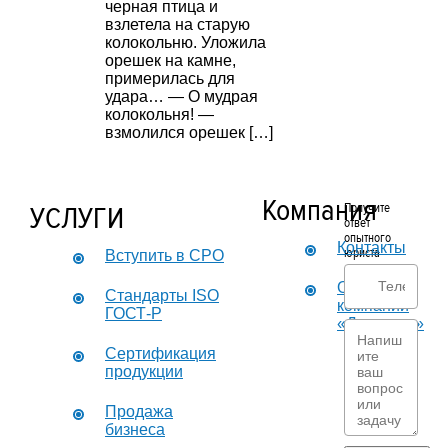
черная птица и
взлетела на старую
колокольню. Уложила
орешек на камне,
примерилась для
удара… — О мудрая
колокольня! —
взмолился орешек […]
Компания
УСЛУГИ
Получите
ответ
опытного
Контакты
юриста
Вступить в СРО
О
Стандарты ISO
компании
ГОСТ-Р
«Дикастер»
Сертификация
продукции
Продажа
бизнеса