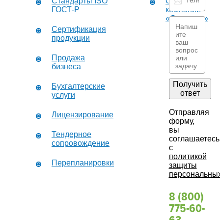
Стандарты ISO
О
ГОСТ-Р
компании
«Дикастер»
Сертификация
продукции
Продажа
бизнеса
Получить
Бухгалтерские
ответ
услуги
Отправляя
Лицензирование
форму,
вы
Тендерное
соглашаетесь
сопровождение
с
политикой
Перепланировки
защиты
персональны
8 (800)
775-60-