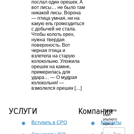
послал один орешек. А
вот лисы… не было там
никакой лисы. Ворона
— птица умная, ни на
какую ель громоздиться
с добычей не стала.
Чтобы колоть орех,
нужна твердая
поверхность. Вот
черная птица и
взлетела на старую
колокольню. Уложила
орешек на камне,
примерилась для
удара… — О мудрая
колокольня! —
взмолился орешек […]
УСЛУГИ
Компания
Получите
ответ
опытного
Вступить в СРО
Контакты
юриста