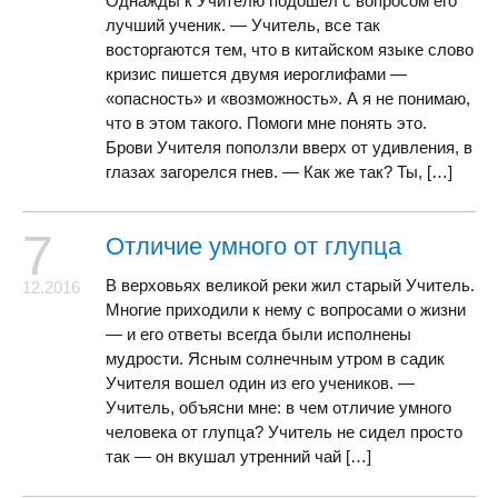
Однажды к Учителю подошел с вопросом его
лучший ученик. — Учитель, все так
восторгаются тем, что в китайском языке слово
кризис пишется двумя иероглифами —
«опасность» и «возможность». А я не понимаю,
что в этом такого. Помоги мне понять это.
Брови Учителя поползли вверх от удивления, в
глазах загорелся гнев. — Как же так? Ты, […]
7
Отличие умного от глупца
В верховьях великой реки жил старый Учитель.
12.2016
Многие приходили к нему с вопросами о жизни
— и его ответы всегда были исполнены
мудрости. Ясным солнечным утром в садик
Учителя вошел один из его учеников. —
Учитель, объясни мне: в чем отличие умного
человека от глупца? Учитель не сидел просто
так — он вкушал утренний чай […]