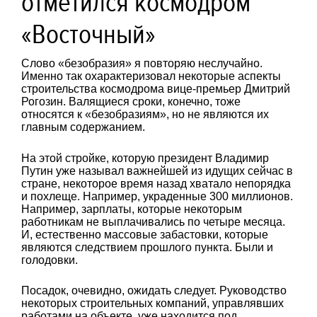
отметился космодром
«Восточный»
Слово «безобразия» я повторяю неслучайно.
Именно так охарактеризовал некоторые аспекты
строительства космодрома вице-премьер Дмитрий
Рогозин. Валящиеся сроки, конечно, тоже
относятся к «безобразиям», но не являются их
главным содержанием.
На этой стройке, которую президент Владимир
Путин уже называл важнейшей из идущих сейчас в
стране, некоторое время назад хватало непорядка
и похлеще. Например, украденные 300 миллионов.
Например, зарплаты, которые некоторым
работникам не выплачивались по четыре месяца.
И, естественно массовые забастовки, которые
являются следствием прошлого пункта. Были и
голодовки.
Посадок, очевидно, ожидать следует. Руководство
некоторых строительных компаний, управлявших
работами на объекте, уже находится под