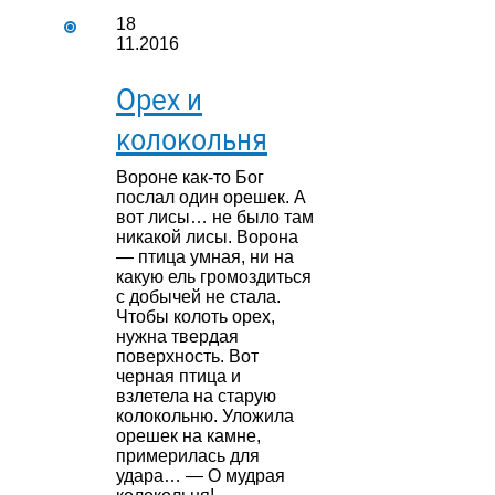
18
11.2016
Орех и
колокольня
Вороне как-то Бог
послал один орешек. А
вот лисы… не было там
никакой лисы. Ворона
— птица умная, ни на
какую ель громоздиться
с добычей не стала.
Чтобы колоть орех,
нужна твердая
поверхность. Вот
черная птица и
взлетела на старую
колокольню. Уложила
орешек на камне,
примерилась для
удара… — О мудрая