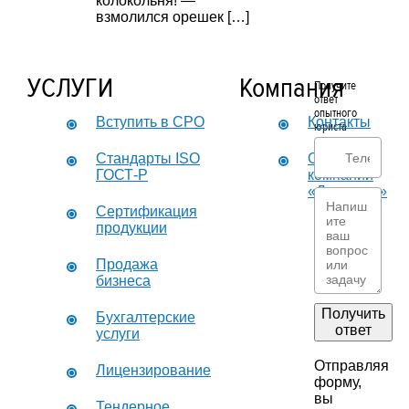
колокольня! —
взмолился орешек […]
УСЛУГИ
Компания
Получите
ответ
опытного
Вступить в СРО
Контакты
юриста
Стандарты ISO
О
ГОСТ-Р
компании
«Дикастер»
Сертификация
продукции
Продажа
бизнеса
Получить
Бухгалтерские
ответ
услуги
Отправляя
Лицензирование
форму,
вы
Тендерное