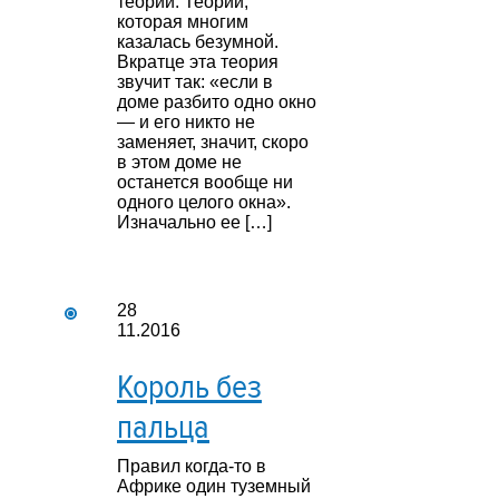
теории. Теории,
которая многим
казалась безумной.
Вкратце эта теория
звучит так: «если в
доме разбито одно окно
— и его никто не
заменяет, значит, скоро
в этом доме не
останется вообще ни
одного целого окна».
Изначально ее […]
28
11.2016
Король без
пальца
Правил когда-то в
Африке один туземный