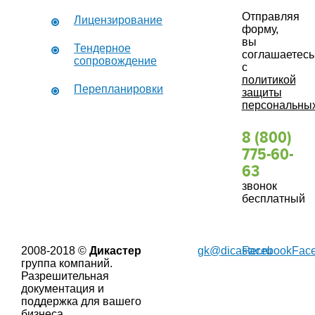
Отправляя
Лицензирование
форму,
вы
Тендерное
соглашаетесь
сопровождение
с
политикой
Перепланировки
защиты
персональны
8 (800)
775-60-
63
звонок
бесплатный
2008-2018 ©
Дикастер
gk@dicaster.ru
Facebook
Fac
группа компаний.
Разрешительная
документация и
поддержка для вашего
бизнеса.