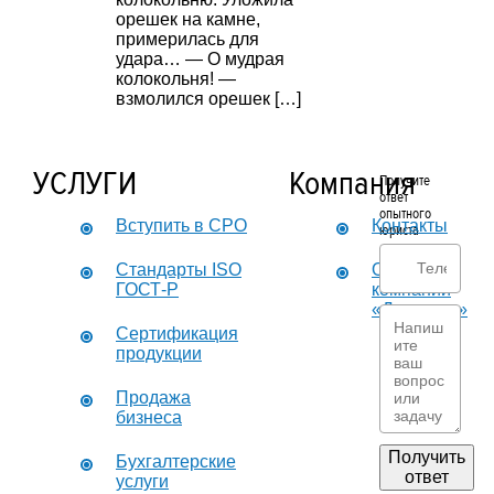
орешек на камне,
примерилась для
удара… — О мудрая
колокольня! —
взмолился орешек […]
УСЛУГИ
Компания
Получите
ответ
опытного
Вступить в СРО
Контакты
юриста
Стандарты ISO
О
ГОСТ-Р
компании
«Дикастер»
Сертификация
продукции
Продажа
бизнеса
Получить
Бухгалтерские
ответ
услуги