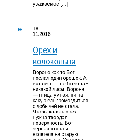
уважаемое […]
18
11.2016
Орех и
колокольня
Вороне как-то Бог
послал один орешек. А
вот лисы… не было там
никакой лисы. Ворона
— птица умная, ни на
какую ель громоздиться
с добычей не стала.
Чтобы колоть орех,
нужна твердая
поверхность. Вот
черная птица и
взлетела на старую
колокольню. Уложила