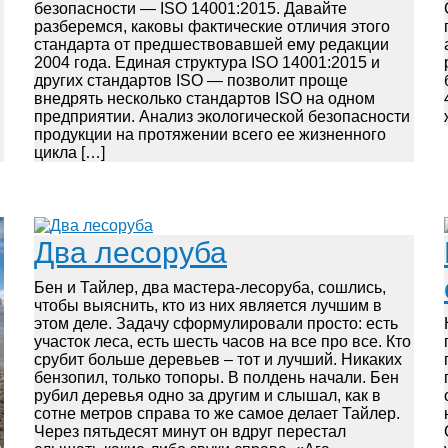
безопасности — ISO 14001:2015. Давайте
разберемся, каковы фактические отличия этого
стандарта от предшествовавшей ему редакции
2004 года. Единая структура ISO 14001:2015 и
других стандартов ISO — позволит проще
внедрять несколько стандартов ISO на одном
предприятии. Анализ экологической безопасности
продукции на протяжении всего ее жизненного
цикла […]
Два лесоруба
Бен и Тайлер, два мастера-лесоруба, сошлись,
чтобы выяснить, кто из них является лучшим в
этом деле. Задачу сформулировали просто: есть
участок леса, есть шесть часов на все про все. Кто
срубит больше деревьев – тот и лучший. Никаких
бензопил, только топоры. В полдень начали. Бен
рубил деревья одно за другим и слышал, как в
сотне метров справа то же самое делает Тайлер.
Через пятьдесят минут он вдруг перестал