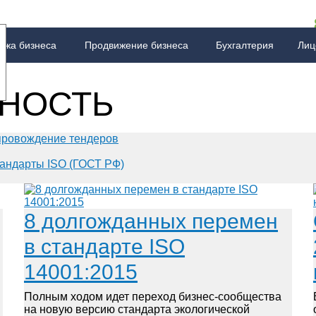
ажа бизнеса
Продвижение бизнеса
Бухгалтерия
Лиц
ории
есменов
лтерский аутсорсинг
0 ХАССП
 ФСБ
скателей
Технические условия
О компании
Информация о лицензировании
Тренинги для сотрудников
Другие сертификаты
Особые услуги по СРО
Наша великая миссия
Руководство по ведению бухгалтерии
СБКТС
Все виды сертификации
Скачать стандарты ISO
Все статьи о СРО
Секреты для бизнес
FAQ
Вс
Н
F
НОСТЬ
ровождение тендеров
андарты ISO (ГОСТ РФ)
8 долгожданных перемен
в стандарте ISO
14001:2015
Полным ходом идет переход бизнес-сообщества
на новую версию стандарта экологической