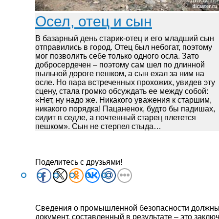
Осел, отец и сын
В базарный день старик-отец и его младший сын
отправились в город. Отец был небогат, поэтому
мог позволить себе только одного осла. Зато
добросердечен – поэтому сам шел по длинной
пыльной дороге пешком, а сын ехал за ним на
осле. Но пара встреченных прохожих, увидев эту
сцену, стала громко обсуждать ее между собой:
«Нет, ну надо же. Никакого уважения к старшим,
никакого порядка! Пацаненок, будто бы падишах,
сидит в седле, а почтенный старец плетется
пешком». Сын не стерпел стыда…
Поделитесь с друзьями!
Сведения о промышленной безопасности должны б
документ, составленный в результате – это заклю