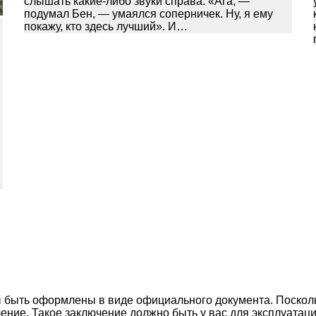
слышать какие-либо звуки справа. «Ага, —
подумал Бен, — умаялся соперничек. Ну, я ему
покажу, кто здесь лучший». И…
ыть оформлены в виде официального документа. Поскольку
чение. Такое заключение должно быть у вас для эксплуатаци