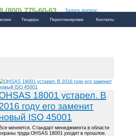
8 (800) 775-60-63
Задать вопрос
ензии
Тендеры
Перепланировки
Контакты
менов
 по СРО
ё о стандартах ISO
ововведения
AQ по бухгалтерии
FAQ по сертификации
FAQ по ISO
OHSAS 18001 устарел. В
2016 году его заменит
новый ISO 45001
Все меняется. Стандарт менеджмента в области
охраны труда OHSAS 18001 уходит в прошлое.