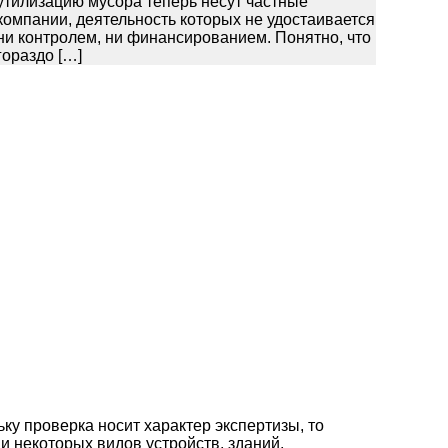
утилизацию мусора теперь несут частные
компании, деятельность которых не удостаивается
ни контролем, ни финансированием. Понятно, что
гораздо […]
 проверка носит характер экспертизы, то
и некоторых видов устройств, зданий,